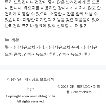
특히 노령견이나 건강이 좋지 않은 반려견에게 큰 도움
이 됩니다. 유모차를 이용하면 강아지가 지치지 않고 안
전하게 이동할 수 있으며, 소중한 시간을 함께 보낼 수
있습니다. 다양한 디자인과 기능을 갖춘 제품들이 있어
반려견의 크기나 필요에 맞춰 선택할 …
더 읽기
카
생활
테
태
강아지유모차 가격
,
강아지유모차 순위
,
강아지유
고
그
모차 종류
,
강아지유모차 추천
,
강아지유모차 후기
리
이용약관
개인정보 보호정책
© 2026 애니멀BLOG
• 제작
login
됨
GeneratePress
Copyright www.animalblog.co.kr
All rights reserved.