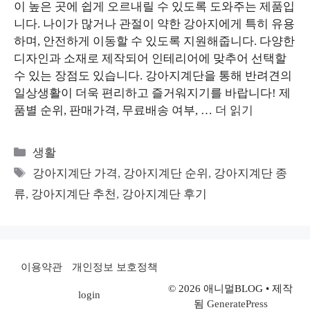
이 높은 곳에 쉽게 오르내릴 수 있도록 도와주는 제품입
니다. 나이가 많거나 관절이 약한 강아지에게 특히 유용
하며, 안전하게 이동할 수 있도록 지원해줍니다. 다양한
디자인과 소재로 제작되어 인테리어에 맞추어 선택할
수 있는 장점도 있습니다. 강아지계단을 통해 반려견의
일상생활이 더욱 편리하고 즐거워지기를 바랍니다! 제
품별 순위, 판매가격, 무료배송 여부, …
더 읽기
카
생활
테
태
강아지계단 가격
,
강아지계단 순위
,
강아지계단 종
고
그
류
,
강아지계단 추천
,
강아지계단 후기
리
이용약관
개인정보 보호정책
© 2026 애니멀BLOG
• 제작
login
됨
GeneratePress