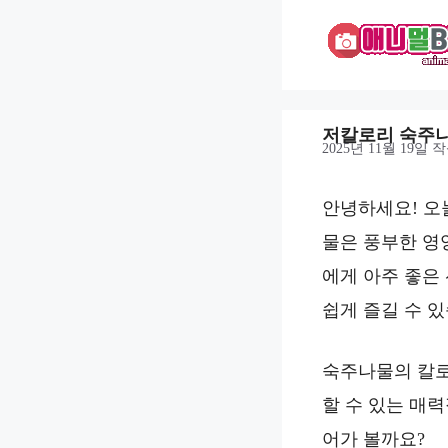
컨
텐
츠
로
건
저칼로리 숙주나
너
2025년 11월 19일
작
뛰
기
안녕하세요! 오
물은 풍부한 영
에게 아주 좋은
쉽게 즐길 수 있
숙주나물의 칼로
할 수 있는 매
어가 볼까요?