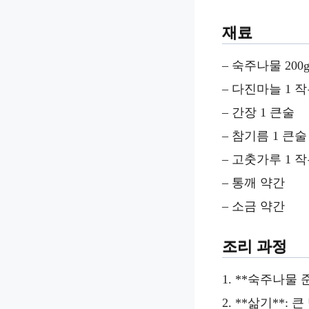
재료
– 숙주나물 200
– 다진마늘 1 
– 간장 1 큰술
– 참기름 1 큰술
– 고춧가루 1 작
– 통깨 약간
– 소금 약간
조리 과정
1. **숙주나물
2. **삶기**