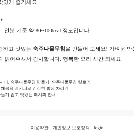
 맛있게 즐기세요!
*
인분 기준 약 80~100kcal 정도입니다.
강하고 맛있는
숙주나물무침
을 만들어 보세요! 가벼운 
지 읽어주셔서 감사합니다. 행복한 요리 시간 되세요!
레시피
,
숙주나물무침 만들기
,
숙주나물무침 칼로리
경채볶음 레시피로 건강한 밥상 차리기
만들기 쉽고 맛있는 레시피 안내
이용약관
개인정보 보호정책
login