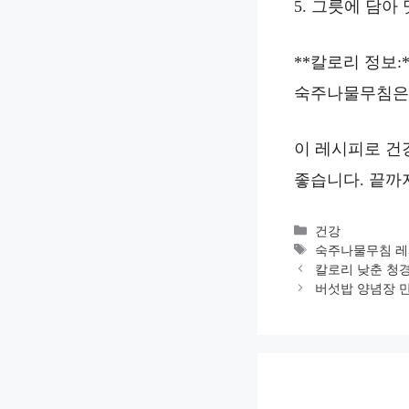
5. 그릇에 담아
**칼로리 정보:*
숙주나물무침은 1
이 레시피로 건
좋습니다. 끝까
카
건강
테
태
숙주나물무침 
고
그
칼로리 낮춘 청
리
버섯밥 양념장 