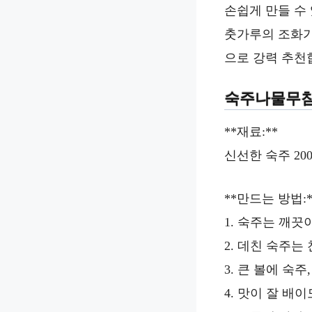
손쉽게 만들 수
춧가루의 조화가
으로 강력 추천
숙주나물무침
**재료:**
신선한 숙주 20
**만드는 방법:*
1. 숙주는 깨끗
2. 데친 숙주는
3. 큰 볼에 숙
4. 맛이 잘 배이