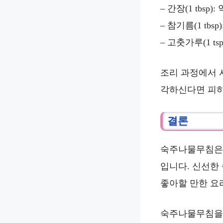
– 간장(1 tbsp): 
– 참기름(1 tbsp
– 고춧가루(1 tsp)
조리 과정에서 
각하신다면 피하
결론
숙주나물무침은 
입니다. 신선한
좋아할 만한 요
숙주나물무침을 