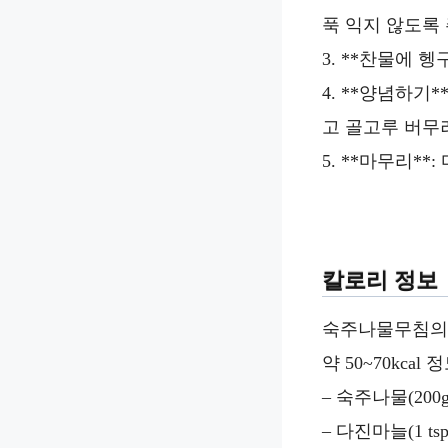
푹 익지 않도록
3. **찬물에 
4. **양념하기
고 골고루 버무
5. **마무리*
칼로리 정보
숙주나물무침의 
약 50~70kcal
– 숙주나물(200g)
– 다진마늘(1 tsp)