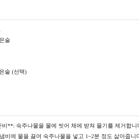
g
작은술
은술 (선택)
 준비**: 숙주나물을 물에 씻어 체에 받쳐 물기를 제거합니
: 큰 냄비에 물을 끓여 숙주나물을 넣고 1~2분 정도 삶아줍